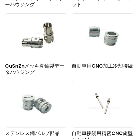
ーハウジング
ット
CuSnZnメッキ真鍮製デー
自動車用CNC加工冷却接続
タハウジング
ステンレス鋼バルブ部品
自動車接続用精密CNC旋盤