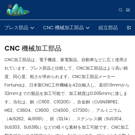
プレス部品
CNC 機械加工部品
組立部品
CNC 機械加工部品
CNC加工部品は、電子機器、家電製品、自動車などに広く使用さ
れています。プレス部品と比較して、CNC加工部品はより高い精
度、同心度、粗さが求められます。CNC加工部品メーカー
Fortunaは、日本製CNC工作機械を42台輸入し、直径1.0mmから
32mmまでの製品を加工可能で、加工精度は0.005mmに達しま
す。当社は、銅（C1100、C10200）、合金銅（CUSN38PB2、
H62、C3604、C3600、C14500、C17300）、アルミニウム
（AL6262、AL6061）、鉄（12L14）、ステンレス鋼（SUS304、
SUS303、SUS316L）などの様々な素材を加工可能です。CNC
加工