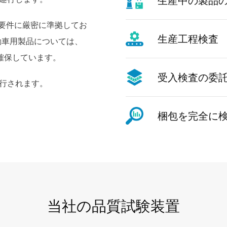
生産中の製品
の要件に厳密に準拠してお
生産工程検査
動車用製品については、
を確保しています。
受入検査の委
実行されます。
梱包を完全に
当社の品質試験装置