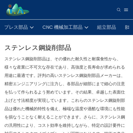
プレス部品
CNC 機械加工部品
組立部品
ステンレス鋼旋削部品
ステンレス鋼旋削部品は、その優れた耐久性と耐腐食性から、
様々な産業に不可欠な存在であり、高強度と長寿命が求められる
用途に最適です。評判の高いステンレス鋼旋削部品メーカーは、
精密エンジニアリングに注力し、各部品が細部にまで細心の注意
を払って作られるよう努めています。その結果、卓越した表面仕
上げと寸法精度が実現しています。これらのステンレス鋼旋削部
品は優れた機械的特性を備え、極端な温度や過酷な環境にも性能
を損なうことなく耐えることができます。さらに、ステンレス鋼
の汎用性により、コスト効率を維持しながら、特定の設計要件に