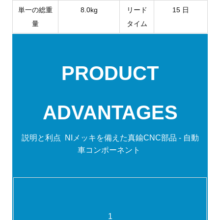
単一の総重
8.0kg
リード
15 日
量
タイム
PRODUCT
ADVANTAGES
説明と利点
NIメッキを備えた真鍮CNC部品 - 自動
車コンポーネント
1