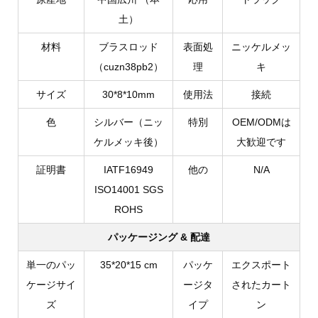
土）
材料
ブラスロッド
表面処
ニッケルメッ
（cuzn38pb2）
理
キ
サイズ
30*8*10mm
使用法
接続
色
シルバー（ニッ
特別
OEM/ODMは
ケルメッキ後）
大歓迎です
証明書
IATF16949
他の
N/A
ISO14001 SGS
ROHS
パッケージング & 配達
単一のパッ
35*20*15 cm
パッケ
エクスポート
ケージサイ
ージタ
されたカート
ズ
イプ
ン