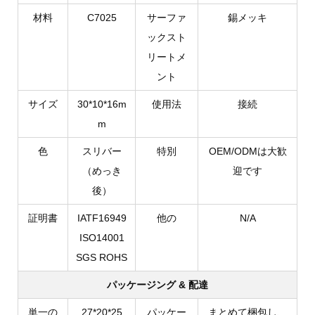
材料
C7025
サーファ
錫メッキ
ックスト
リートメ
ント
サイズ
30*10*16m
使用法
接続
m
色
スリバー
特別
OEM/ODMは大歓
（めっき
迎です
後）
証明書
IATF16949
他の
N/A
ISO14001
SGS ROHS
パッケージング & 配達
単一の
27*20*25
パッケー
まとめて梱包し、