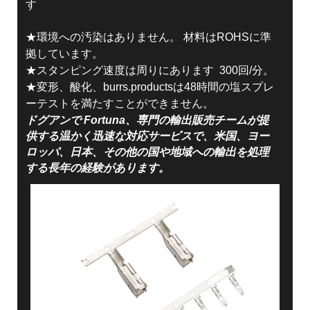
す
★環境への汚染はありません。 材料はROHSに準
拠しています。
★スタンピング速度は周りにあります 300回/分。
★変形、酸化、burrs.productsは48時間の塩スプレ
ーテストを満たすことができません。
ドグアンで Fortuna、専門の輸出販売チームが提
供する温かく迅速な対応サービスで、米国、ヨー
ロッパ、日本、その他の国や地域への輸出を処理
する長年の経験があります。