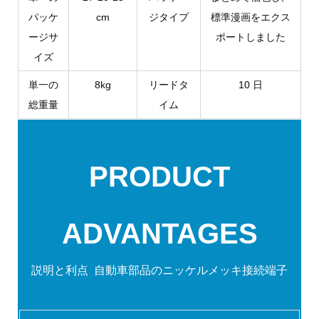
パッケ
cm
ジタイプ
標準漫画をエクス
ージサ
ポートしました
イズ
単一の
8kg
リードタ
10 日
総重量
イム
PRODUCT
ADVANTAGES
説明と利点
自動車部品のニッケルメッキ接続端子