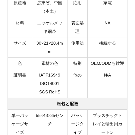
原産地
広東省、中国
応用
家電
（本土）
材料
ニッケルメッ
表面処
NA
キ鋼帯
理
サイズ
30×21×20.4m
使用法
接続する
m
色
素材の色
特別
OEM/ODMも歓迎
証明書
IATF16949
他の
N/A
ISO14001
SGS RoHS
梱包と配送
単一パッ
55×48×35セン
パッケ
プラスチックト
ケージサ
チ
ージタ
レイと輸出用カ
イズ
イプ
ートン