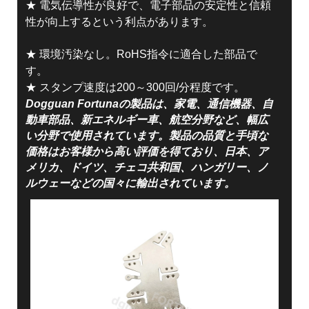
★ 電気伝導性が良好で、電子部品の安定性と信頼
性が向上するという利点があります。
★ 環境汚染なし。RoHS指令に適合した部品で
す。
★ スタンプ速度は200～300回/分程度です。
Dogguan Fortunaの製品は、家電、通信機器、自
動車部品、新エネルギー車、航空分野など、幅広
い分野で使用されています。製品の品質と手頃な
価格はお客様から高い評価を得ており、日本、ア
メリカ、ドイツ、チェコ共和国、ハンガリー、ノ
ルウェーなどの国々に輸出されています。