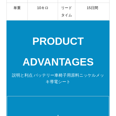
単重
10キロ
リード
15日間
タイム
PRODUCT
ADVANTAGES
説明と利点
バッテリー車椅子用原料ニッケルメッ
キ導電シート