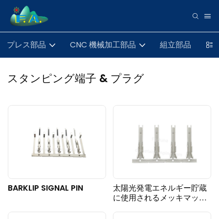
プレス部品
CNC 機械加工部品
組立部品
スタンピング端子 & プラグ
BARKLIP SIGNAL PIN
太陽光発電エネルギー貯蔵
に使用されるメッキマット
缶コネクタ端子